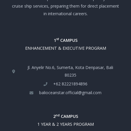
cruise ship services, preparing them for direct placement
in international careers.
st
1
CAMPUS
ENHANCEMENT & EXECUTIVE PROGRAM
Jl. Anyelir No.6, Sumerta, Kota Denpasar, Bali
80235
+‪62 82221894896‬
balioceanstar.official@gmail.com
nd
2
CAMPUS
1 YEAR & 2 YEARS PROGRAM