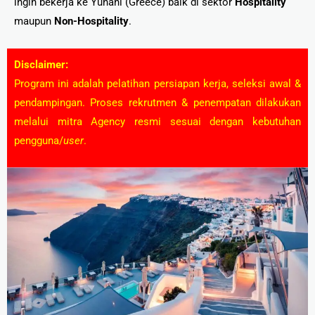
ingin bekerja ke Yunani (Greece) baik di sektor
Hospitality
maupun
Non-Hospitality
.
Disclaimer:
Program ini adalah pelatihan persiapan kerja, seleksi awal &
pendampingan. Proses rekrutmen & penempatan dilakukan
melalui mitra Agency resmi sesuai dengan kebutuhan
pengguna/
user
.