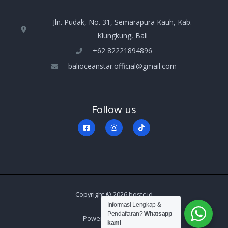
Jln. Pudak, No. 31, Semarapura Kauh, Kab.
Klungkung, Bali
+‪62 82221894896‬
balioceanstar.official@gmail.com
Follow us
Copyright © 2026 bostc.id
Informasi Lengkap &
Pendaftaran?
Whatsapp
Powered by bostc.id
kami