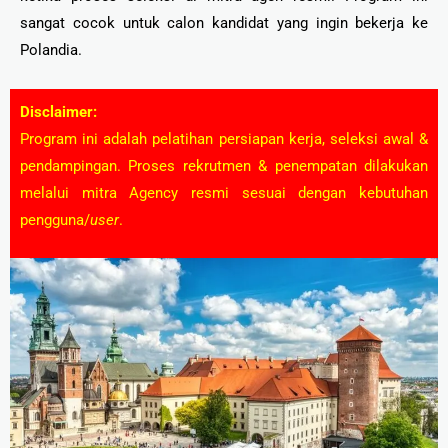
sangat cocok untuk calon kandidat yang ingin bekerja ke
Polandia.
Disclaimer:
Program ini adalah pelatihan persiapan kerja, seleksi awal &
pendampingan. Proses rekrutmen & penempatan dilakukan
melalui mitra Agency resmi sesuai dengan kebutuhan
pengguna/
user
.