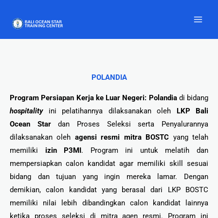
Lewati
ke
konten
POLANDIA
Program Persiapan Kerja ke Luar Negeri: Polandia
di bidang
hospitality
ini pelatihannya dilaksanakan oleh
LKP Bali
Ocean Star
dan Proses Seleksi serta Penyalurannya
dilaksanakan oleh
agensi resmi mitra BOSTC
yang telah
memiliki
izin P3MI
. Program ini untuk melatih dan
mempersiapkan calon kandidat agar memiliki skill sesuai
bidang dan tujuan yang ingin mereka lamar. Dengan
demikian, calon kandidat yang berasal dari LKP BOSTC
memiliki nilai lebih dibandingkan calon kandidat lainnya
ketika proses seleksi di mitra agen resmi. Program ini