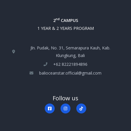
nd
2
CAMPUS
1 YEAR & 2 YEARS PROGRAM
Jln. Pudak, No. 31, Semarapura Kauh, Kab.
Klungkung, Bali
+‪62 82221894896‬
balioceanstar.official@gmail.com
Follow us