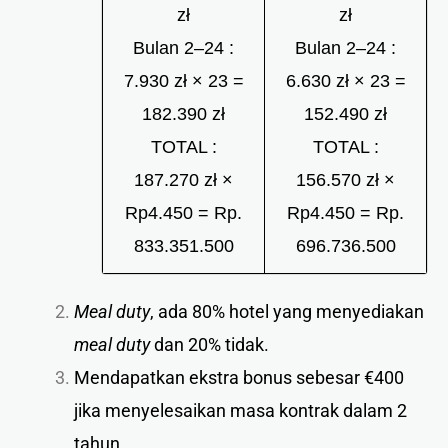
zł
zł
Bulan 2–24 :
Bulan 2–24 :
7.930 zł × 23 =
6.630 zł × 23 =
182.390 zł
152.490 zł
TOTAL :
TOTAL :
187.270 zł ×
156.570 zł ×
Rp4.450 = Rp.
Rp4.450 = Rp.
833.351.500
696.736.500
Meal duty
, ada 80% hotel yang menyediakan
meal duty
dan 20% tidak.
Mendapatkan ekstra bonus sebesar €400
jika menyelesaikan masa kontrak dalam 2
tahun